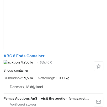
ABC 8 Fods Container
4.750 kr.
≈ 635,40 €
8 fods container
Rumindhold
9,5 m³
Nettovægt
1.000 kg
Danmark, Midtjylland
Fymas Auctions ApS – visit the auction fymasauctions.dk