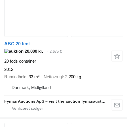
ABC 20 feet
20.000 kr.
≈ 2.675 €
20 fods container
2012
Rumindhold
33 m³
Nettovægt
2.200 kg
Danmark, Midtjylland
Fymas Auctions ApS – visit the auction fymasauctions.dk