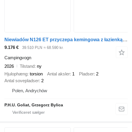
Niewiadów N126 ET przyczepa kemingowa z łazienką BEST PRICE
9.176 €
39.510 PLN
≈ 68.590 kr.
Campingvogn
2026
Tilstand
ny
Hjulophæng
torsion
Antal aksler
1
Pladser
2
Antal sovepladser
2
Polen, Andrychów
P.H.U. Goliat, Grzegorz Bylica