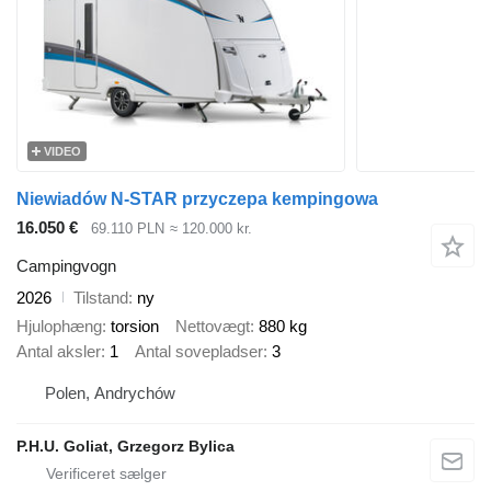
VIDEO
Niewiadów N-STAR przyczepa kempingowa
16.050 €
69.110 PLN
≈ 120.000 kr.
Campingvogn
2026
Tilstand
ny
Hjulophæng
torsion
Nettovægt
880 kg
Antal aksler
1
Antal sovepladser
3
Polen, Andrychów
P.H.U. Goliat, Grzegorz Bylica