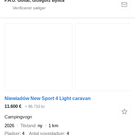
P.H.U. Goliat, Grzegorz Bylica
Niewiadów New Sport 4 Light caravan
11.600 €
≈ 86.710 kr.
Campingvogn
2026
Tilstand
ny
1 km
Pladser
4
Antal sovepladser
4