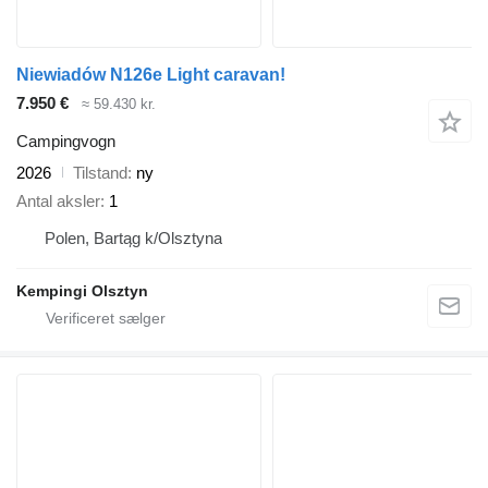
Niewiadów N126e Light caravan!
7.950 €
≈ 59.430 kr.
Campingvogn
2026
Tilstand
ny
Antal aksler
1
Polen, Bartąg k/Olsztyna
Kempingi Olsztyn