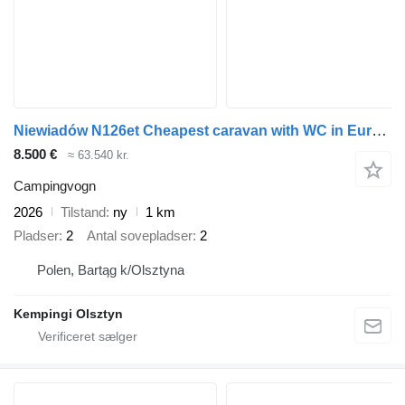
Niewiadów N126et Cheapest caravan with WC in Europe Light only 750kg
8.500 €
≈ 63.540 kr.
Campingvogn
2026
Tilstand
ny
1 km
Pladser
2
Antal sovepladser
2
Polen, Bartąg k/Olsztyna
Kempingi Olsztyn