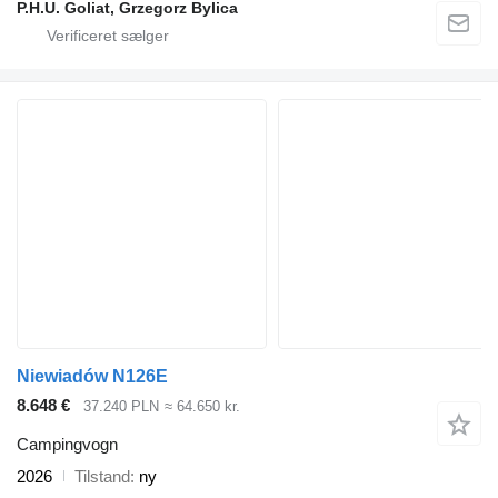
P.H.U. Goliat, Grzegorz Bylica
Niewiadów N126E
8.648 €
37.240 PLN
≈ 64.650 kr.
Campingvogn
2026
Tilstand
ny