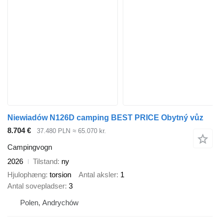
Niewiadów N126D camping BEST PRICE Obytný vůz
8.704 €
37.480 PLN
≈ 65.070 kr.
Campingvogn
2026
Tilstand
ny
Hjulophæng
torsion
Antal aksler
1
Antal sovepladser
3
Polen, Andrychów