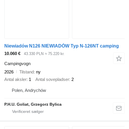
Niewiadów N126 NIEWIADÓW Typ N-126NT camping
10.060 €
43.330 PLN
≈ 75.220 kr.
Campingvogn
2026
Tilstand
ny
Antal aksler
1
Antal sovepladser
2
Polen, Andrychów
P.H.U. Goliat, Grzegorz Bylica