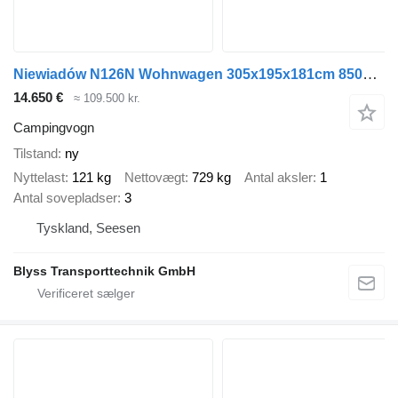
Niewiadów N126N Wohnwagen 305x195x181cm 850kg zGG
14.650 €
≈ 109.500 kr.
Campingvogn
Tilstand
ny
Nyttelast
121 kg
Nettovægt
729 kg
Antal aksler
1
Antal sovepladser
3
Tyskland, Seesen
Blyss Transporttechnik GmbH