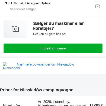
P.H.U. Goliat, Grzegorz Bylica
Sælger du maskiner eller
køretøjer?
Det kan du gøre hos os!
Indryk annonce
Nærmere oplysninger om Niewiadów
Priser for Niewiadów campingvogne
År: 2026, tilstand: ny,
Niewiadów
hjulophæng: torsion, nettovægt:
11.050 €