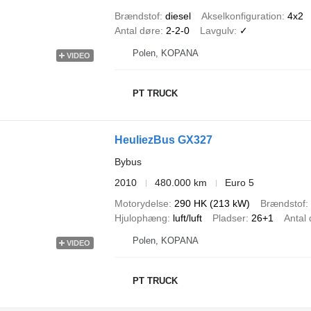
Brændstof
diesel
Akselkonfiguration
4x2
Antal døre
2-2-0
Lavgulv
✓
Polen, KOPANA
VIDEO
PT TRUCK
HeuliezBus GX327
Bybus
2010
480.000 km
Euro 5
Motorydelse
290 HK (213 kW)
Brændstof
Hjulophæng
luft/luft
Pladser
26+1
Antal
Polen, KOPANA
VIDEO
PT TRUCK