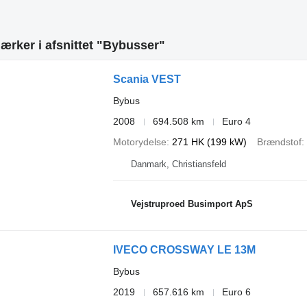
rker i afsnittet "Bybusser"
Scania VEST
Bybus
2008
694.508 km
Euro 4
Motorydelse
271 HK (199 kW)
Brændstof
Danmark, Christiansfeld
Vejstruproed Busimport ApS
IVECO CROSSWAY LE 13M
Bybus
2019
657.616 km
Euro 6