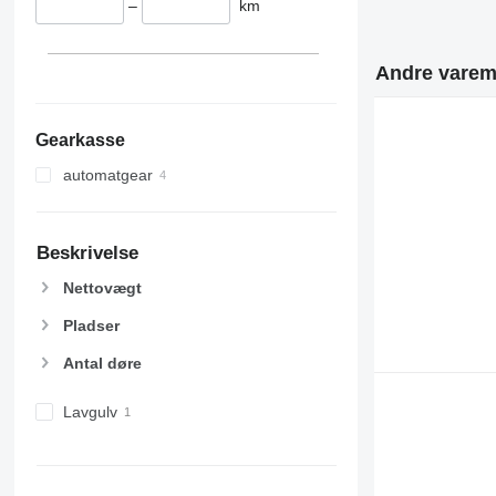
–
km
Andre varemæ
Gearkasse
automatgear
Beskrivelse
Nettovægt
Pladser
Antal døre
Lavgulv