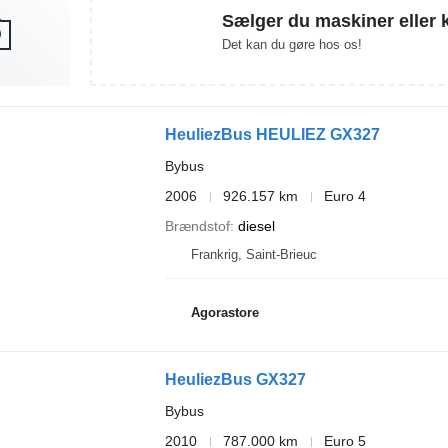
Sælger du maskiner eller 
Det kan du gøre hos os!
HeuliezBus HEULIEZ GX327
Bybus
2006
926.157 km
Euro 4
Brændstof
diesel
Frankrig, Saint-Brieuc
Agorastore
HeuliezBus GX327
Bybus
2010
787.000 km
Euro 5