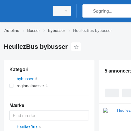
Autoline
Busser
Bybusser
HeuliezBus bybusser
HeuliezBus bybusser
Kategori
5 annoncer
bybusser
regionalbusser
Mærke
HeuliezBus
Probus