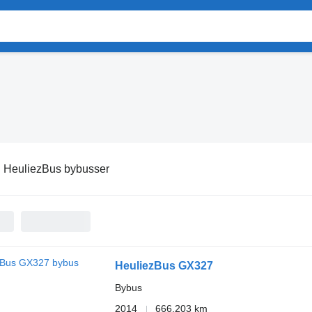
:
HeuliezBus bybusser
HeuliezBus GX327
Bybus
2014
666.203 km