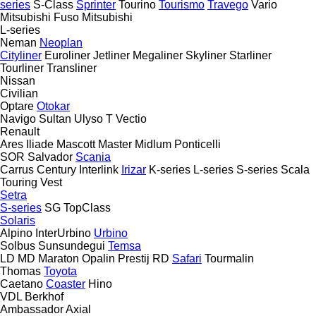
series
S-Class
Sprinter
Tourino
Tourismo
Travego
Vario
Mitsubishi Fuso
Mitsubishi
L-series
Neman
Neoplan
Cityliner
Euroliner
Jetliner
Megaliner
Skyliner
Starliner
Tourliner
Transliner
Nissan
Civilian
Optare
Otokar
Navigo
Sultan
Ulyso T
Vectio
Renault
Ares
Iliade
Mascott
Master
Midlum
Ponticelli
SOR
Salvador
Scania
Carrus
Century
Interlink
Irizar
K-series
L-series
S-series
Scala
Touring
Vest
Setra
S-series
SG
TopClass
Solaris
Alpino
InterUrbino
Urbino
Solbus
Sunsundegui
Temsa
LD
MD
Maraton
Opalin
Prestij
RD
Safari
Tourmalin
Thomas
Toyota
Caetano
Coaster
Hino
VDL Berkhof
Ambassador
Axial