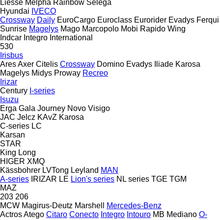
Liesse
Melpha
Rainbow
Selega
Hyundai
IVECO
Crossway
Daily
EuroCargo
Euroclass
Eurorider
Evadys
Ferqui
Sunrise
Magelys
Mago
Marcopolo
Mobi
Rapido
Wing
Indcar
Integro
International
530
Irisbus
Ares
Axer
Citelis
Crossway
Domino
Evadys
Iliade
Karosa
Magelys
Midys
Proway
Recreo
Irizar
Century
I-series
Isuzu
Erga
Gala
Journey
Novo
Visigo
JAC
Jelcz
KAvZ
Karosa
C-series
LC
Karsan
STAR
King Long
HIGER
XMQ
Kässbohrer
LVTong
Leyland
MAN
A-series
IRIZAR
LE
Lion's series
NL series
TGE
TGM
MAZ
203
206
MCW
Magirus-Deutz
Marshell
Mercedes-Benz
Actros
Atego
Citaro
Conecto
Integro
Intouro
MB
Mediano
O-