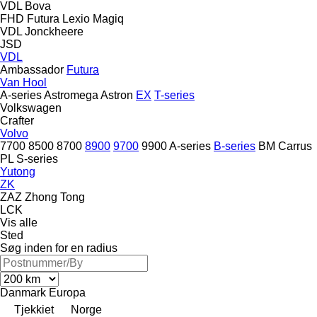
VDL Bova
FHD
Futura
Lexio
Magiq
VDL Jonckheere
JSD
VDL
Ambassador
Futura
Van Hool
A-series
Astromega
Astron
EX
T-series
Volkswagen
Crafter
Volvo
7700
8500
8700
8900
9700
9900
A-series
B-series
BM
Carrus
PL
S-series
Yutong
ZK
ZAZ
Zhong Tong
LCK
Vis alle
Sted
Søg inden for en radius
Danmark
Europa
Tjekkiet
Norge