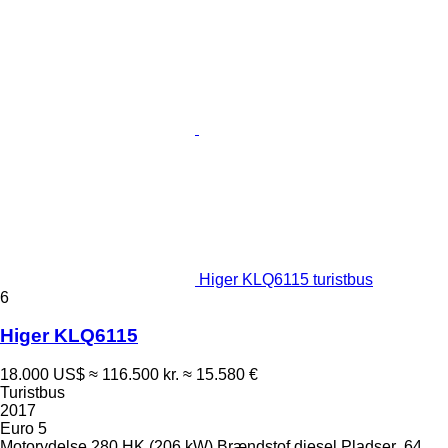
Higer KLQ6115 turistbus
6
Higer KLQ6115
18.000 US$
≈ 116.500 kr.
≈ 15.580 €
Turistbus
2017
Euro 5
Motorydelse
280 HK (206 kW)
Brændstof
diesel
Pladser
64