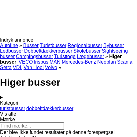
Indryk annonce
Autoline
»
Busser
Turistbusser
Regionalbusser
Bybusser
Ledbusser
Dobbeltdækkerbusser
Skolebusser
Sightseeing
busser
Campingsbusser
Turisttoge
Lægebusser
»
Higer
busser
IVECO
Irisbus
MAN
Mercedes-Benz
Neoplan
Scania
Setra
VDL
Van Hool
Volvo
»
Higer busser
Kategori
turistbusser
dobbeltdækkerbusser
Vis alle
Mærke
Der blev ikke fundet resultater på denne forespørgsel