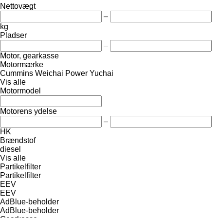
Nettovægt
–
kg
Pladser
–
Motor, gearkasse
Motormærke
Cummins
Weichai Power
Yuchai
Vis alle
Motormodel
Motorens ydelse
–
HK
Brændstof
diesel
Vis alle
Partikelfilter
Partikelfilter
EEV
EEV
AdBlue-beholder
AdBlue-beholder