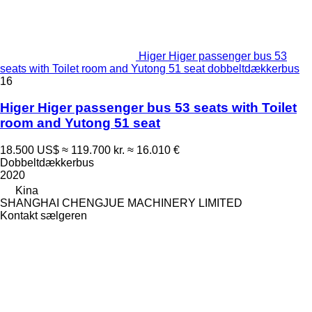
Higer Higer passenger bus 53
seats with Toilet room and Yutong 51 seat dobbeltdækkerbus
16
Higer Higer passenger bus 53 seats with Toilet
room and Yutong 51 seat
18.500 US$
≈ 119.700 kr.
≈ 16.010 €
Dobbeltdækkerbus
2020
Kina
SHANGHAI CHENGJUE MACHINERY LIMITED
Kontakt sælgeren