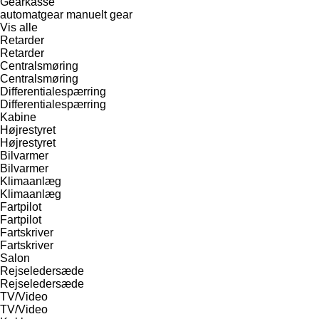
Gearkasse
automatgear
manuelt gear
Vis alle
Retarder
Retarder
Centralsmøring
Centralsmøring
Differentialespærring
Differentialespærring
Kabine
Højrestyret
Højrestyret
Bilvarmer
Bilvarmer
Klimaanlæg
Klimaanlæg
Fartpilot
Fartpilot
Fartskriver
Fartskriver
Salon
Rejseledersæde
Rejseledersæde
TV/Video
TV/Video