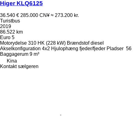
Higer KLQ6125
36.540 €
285.000 CN¥
≈ 273.200 kr.
Turistbus
2019
86.522 km
Euro 5
Motorydelse
310 HK (228 kW)
Brændstof
diesel
Akselkonfiguration
4x2
Hjulophæng
fjeder/fjeder
Pladser
56
Baggagerum
9 m³
Kina
Kontakt sælgeren