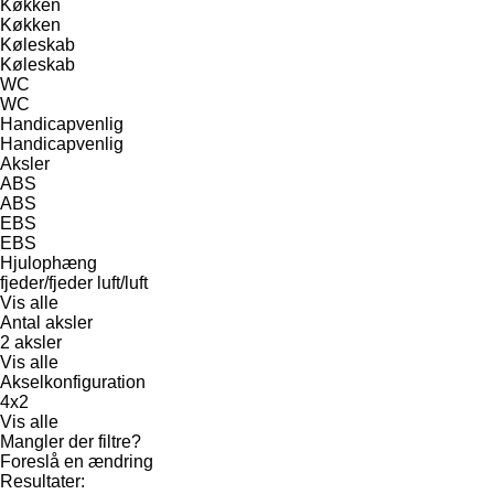
Køkken
Køkken
Køleskab
Køleskab
WC
WC
Handicapvenlig
Handicapvenlig
Aksler
ABS
ABS
EBS
EBS
Hjulophæng
fjeder/fjeder
luft/luft
Vis alle
Antal aksler
2 aksler
Vis alle
Akselkonfiguration
4x2
Vis alle
Mangler der filtre?
Foreslå en ændring
Resultater: