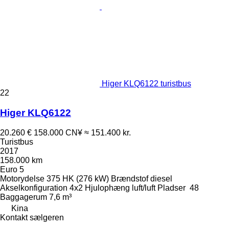
Higer KLQ6122 turistbus
22
Higer KLQ6122
20.260 €
158.000 CN¥
≈ 151.400 kr.
Turistbus
2017
158.000 km
Euro 5
Motorydelse
375 HK (276 kW)
Brændstof
diesel
Akselkonfiguration
4x2
Hjulophæng
luft/luft
Pladser
48
Baggagerum
7,6 m³
Kina
Kontakt sælgeren