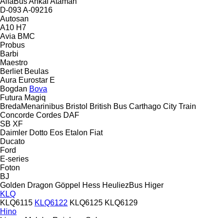
AlfaBus
Ankai
Ataman
D-093
A-09216
Autosan
A10
H7
Avia
BMC
Probus
Barbi
Maestro
Berliet
Beulas
Aura
Eurostar E
Bogdan
Bova
Futura
Magiq
BredaMenarinibus
Bristol
British Bus
Carthago
City Train
Concorde
Cordes
DAF
SB
XF
Daimler
Dotto
Eos
Etalon
Fiat
Ducato
Ford
E-series
Foton
BJ
Golden Dragon
Göppel
Hess
HeuliezBus
Higer
KLQ
KLQ6115
KLQ6122
KLQ6125
KLQ6129
Hino