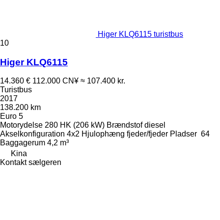
Higer KLQ6115 turistbus
10
Higer KLQ6115
14.360 €
112.000 CN¥
≈ 107.400 kr.
Turistbus
2017
138.200 km
Euro 5
Motorydelse
280 HK (206 kW)
Brændstof
diesel
Akselkonfiguration
4x2
Hjulophæng
fjeder/fjeder
Pladser
64
Baggagerum
4,2 m³
Kina
Kontakt sælgeren