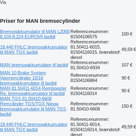
Vis
Priser for MAN bremsecylinder
Bremseakkumulator til MAN L2000
Referencenummer:
100 €
8.103-8.224 EUROI/II lastbil
81504106575
Referencenummer:
18.440 FHLC bremseakkumulator
81.50411-6015,
49,59 €
til MAN TGX lastbil
81504116015, brændstof:
diesel
Referencenummer:
MAN bremseakkumulator til lastbil
107 €
81.50410-6934
MAN 10 Brake System
Referencenummer:
Veerremcilinder 10/16
90 €
81504106864
bremseakkumulator til lastbil
MAN 81.50411-6014 Rembooster
Referencenummer:
90 €
Re. bremseakkumulator til lastbil
81504116014
MAN TGS 81.50410-6608
Remcilinder TGS/TGX Nieuw
Referencenummer:
150 €
bremseakkumulator til MAN TGS
81.50410-6608
lastbil
Referencenummer:
18.440 FHLC bremseakkumulator
81.50411-6014,
49,59 €
til MAN TGX lastbil
81504116014, brændstof:
diesel