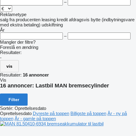
–
Reklametype
salg
fra producenten
leasing
kredit
afdragsvis
bytte (indbytningsvare
med ekstra betaling)
udskiftning
År
–
Mangler der filtre?
Foreslå en ændring
Resultater:
-
vis
Resultater:
16 annoncer
Vis
16 annoncer:
Lastbil MAN bremsecylinder
Filter
Sortér
:
Oprettelsesdato
Oprettelsesdato
Dyreste på toppen
Billigste på toppen
År - ny på
toppen
År - gamle på toppen