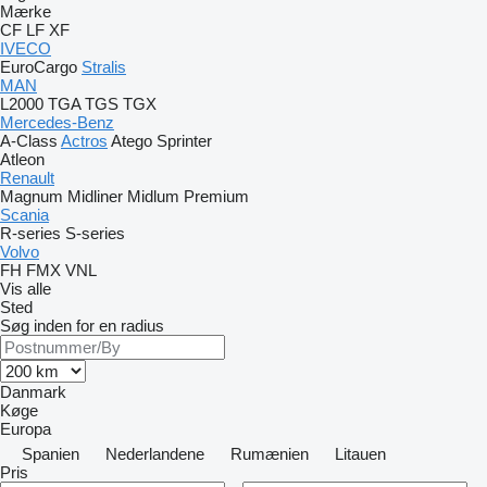
Mærke
CF
LF
XF
IVECO
EuroCargo
Stralis
MAN
L2000
TGA
TGS
TGX
Mercedes-Benz
A-Class
Actros
Atego
Sprinter
Atleon
Renault
Magnum
Midliner
Midlum
Premium
Scania
R-series
S-series
Volvo
FH
FMX
VNL
Vis alle
Sted
Søg inden for en radius
Danmark
Køge
Europa
Spanien
Nederlandene
Rumænien
Litauen
Pris