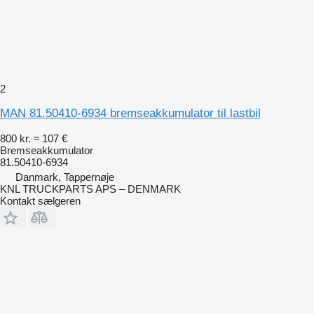
2
MAN 81.50410-6934 bremseakkumulator til lastbil
800 kr.
≈ 107 €
Bremseakkumulator
81.50410-6934
Danmark, Tappernøje
KNL TRUCKPARTS APS – DENMARK
Kontakt sælgeren