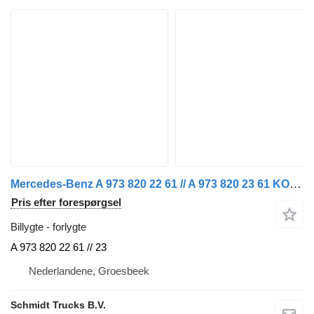
Mercedes-Benz A 973 820 22 61 // A 973 820 23 61 KOPLAMP ATEGO EURO 6 R + L NI forlygte til lastbil
Pris efter forespørgsel
Billygte - forlygte
A 973 820 22 61 // 23
Nederlandene, Groesbeek
Schmidt Trucks B.V.