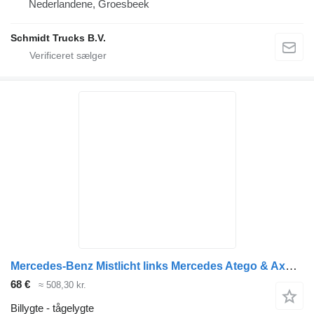
Nederlandene, Groesbeek
Schmidt Trucks B.V.
Mercedes-Benz Mistlicht links Mercedes Atego & Axor A9408200056 tågelygte til lastbil
68 €
≈ 508,30 kr.
Billygte - tågelygte