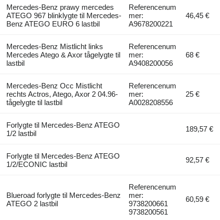
Mercedes-Benz prawy mercedes
Referencenum
ATEGO 967 blinklygte til Mercedes-
mer:
46,45 €
Benz ATEGO EURO 6 lastbil
A9678200221
Mercedes-Benz Mistlicht links
Referencenum
Mercedes Atego & Axor tågelygte til
mer:
68 €
lastbil
A9408200056
Mercedes-Benz Occ Mistlicht
Referencenum
rechts Actros, Atego, Axor 2 04.96-
mer:
25 €
tågelygte til lastbil
A0028208556
Forlygte til Mercedes-Benz ATEGO
189,57 €
1/2 lastbil
Forlygte til Mercedes-Benz ATEGO
92,57 €
1/2/ECONIC lastbil
Referencenum
Blueroad forlygte til Mercedes-Benz
mer:
60,59 €
ATEGO 2 lastbil
9738200661
9738200561