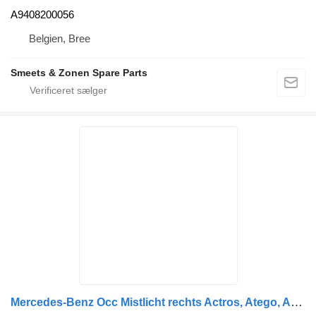
A9408200056
Belgien, Bree
Smeets & Zonen Spare Parts
Mercedes-Benz Occ Mistlicht rechts Actros, Atego, Axor 2 04.96- A0028208556 tågelygte til lastbil