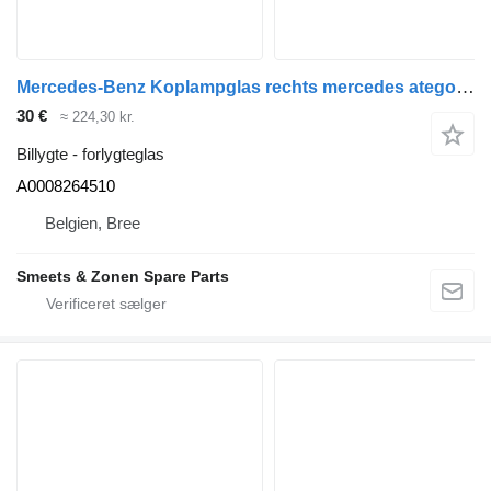
Mercedes-Benz Koplampglas rechts mercedes atego A0008264510 forlygteglas til lastbil
30 €
≈ 224,30 kr.
Billygte - forlygteglas
A0008264510
Belgien, Bree
Smeets & Zonen Spare Parts