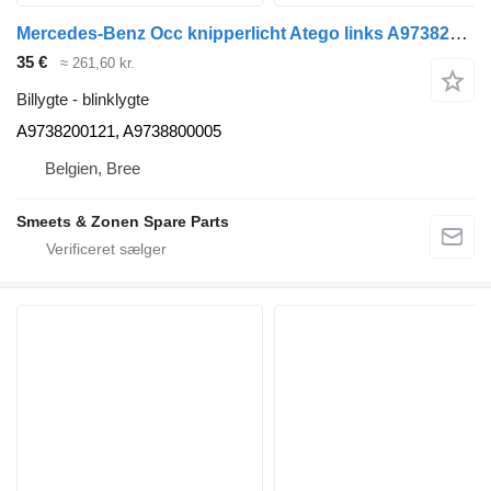
Mercedes-Benz Occ knipperlicht Atego links A9738200121 blinklygte til lastbil
35 €
≈ 261,60 kr.
Billygte - blinklygte
A9738200121, A9738800005
Belgien, Bree
Smeets & Zonen Spare Parts