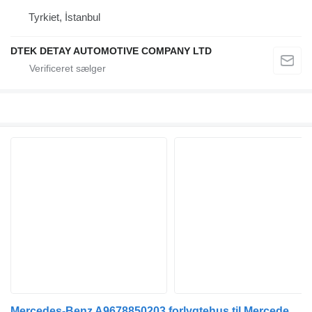
Tyrkiet, İstanbul
DTEK DETAY AUTOMOTIVE COMPANY LTD
Mercedes-Benz A9678850203 forlygtehus til Mercedes-Benz Atego, Atego 2, Atego 3 (1996-) lastbil