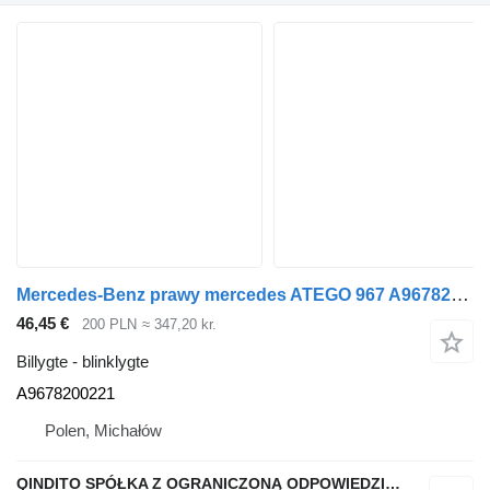
Mercedes-Benz prawy mercedes ATEGO 967 A9678200221 blinklygte til Mercedes-Benz ATEGO EURO 6 lastbil
46,45 €
200 PLN
≈ 347,20 kr.
Billygte - blinklygte
A9678200221
Polen, Michałów
QINDITO SPÓŁKA Z OGRANICZONĄ ODPOWIEDZIALNOŚCIĄ