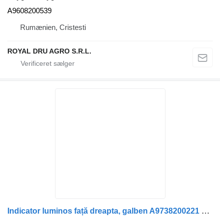
A9608200539
Rumænien, Cristesti
ROYAL DRU AGRO S.R.L.
Indicator luminos față dreapta, galben A9738200221 blinklygte til Mercedes-Benz lastbil