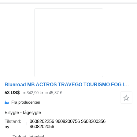
Blueroad MB ACTROS TRAVEGO TOURISMO FOG LAMP 9608202256 tågelygte til Mercedes-Benz ACTROS lastbil
53 US$
≈ 342,90 kr.
≈ 45,87 €
Fra producenten
Billygte - tågelygte
Tilstand
9608202256 9608200756 9608200356
ny
9608202056
Tyrkiet, İstanbul