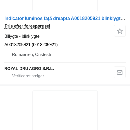
Indicator luminos față dreapta A0018205921 blinklygte til Mercedes-Benz A0018205921 lastbil
Pris efter forespørgsel
Billygte - blinklygte
A0018205921 (0018205921)
Rumænien, Cristesti
ROYAL DRU AGRO S.R.L.