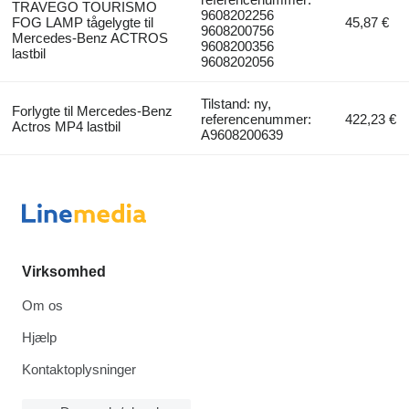
TRAVEGO TOURISMO
9608202256
FOG LAMP tågelygte til
45,87 €
9608200756
Mercedes-Benz ACTROS
9608200356
lastbil
9608202056
Tilstand: ny,
Forlygte til Mercedes-Benz
referencenummer:
422,23 €
Actros MP4 lastbil
A9608200639
Virksomhed
Om os
Hjælp
Kontaktoplysninger