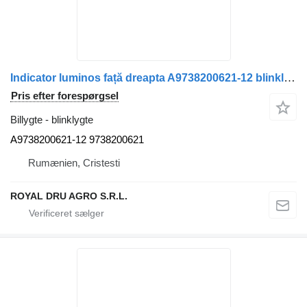
Indicator luminos față dreapta A9738200621-12 blinklygte til Mercedes-Benz (A) lastbil
Pris efter forespørgsel
Billygte - blinklygte
A9738200621-12 9738200621
Rumænien, Cristesti
ROYAL DRU AGRO S.R.L.