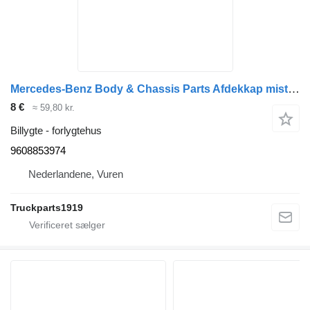
Mercedes-Benz Body & Chassis Parts Afdekkap mistlamp Re. MB 9608853974 forlygtehus til lastbil
8 €
≈ 59,80 kr.
Billygte - forlygtehus
9608853974
Nederlandene, Vuren
Truckparts1919