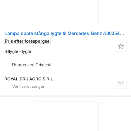
Lampa spate stânga lygte til Mercedes-Benz A0035446103 / A0035441703 / A0035440903 lastbil
Pris efter forespørgsel
Billygte - lygte
Rumænien, Cristesti
ROYAL DRU AGRO S.R.L.