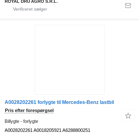
ROYAL DRU AGRO S.R.L.
A0028202261 forlygte til Mercedes-Benz lastbil
Pris efter forespørgsel
Billygte - forlygte
A0028202261 A0018205921 A6288800251