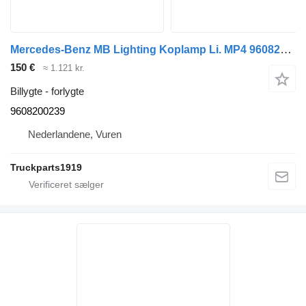
Mercedes-Benz MB Lighting Koplamp Li. MP4 9608200239 forlygte til lastbil
150 €
≈ 1.121 kr.
Billygte - forlygte
9608200239
Nederlandene, Vuren
Truckparts1919