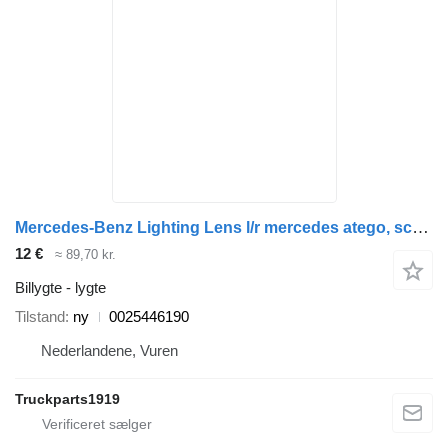
Mercedes-Benz Lighting Lens l/r mercedes atego, scani 0025446190 lygte til lastbil
12 €
≈ 89,70 kr.
Billygte - lygte
Tilstand
ny
0025446190
Nederlandene, Vuren
Truckparts1919