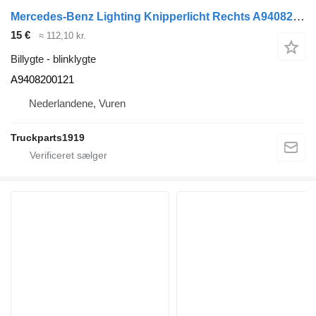
Mercedes-Benz Lighting Knipperlicht Rechts A9408200121 blinklygte til lastbil
15 €
≈ 112,10 kr.
Billygte - blinklygte
A9408200121
Nederlandene, Vuren
Truckparts1919