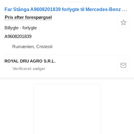
Far Stânga A9608201839 forlygte til Mercedes-Benz Cod 9608201839 lastbil
Pris efter forespørgsel
Billygte - forlygte
A9608201839
Rumænien, Cristesti
ROYAL DRU AGRO S.R.L.