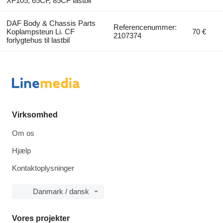
XF105, 65CF, 85CF lastbil
DAF Body & Chassis Parts
Referencenummer:
Koplampsteun Li. CF
70 €
2107374
forlygtehus til lastbil
Virksomhed
Om os
Hjælp
Kontaktoplysninger
Danmark / dansk
Vores projekter