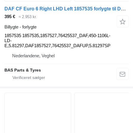
DAF CF Euro 6 Right LHD Left 1857535 forlygte til DAF CF Euro 6 lastbil
395 €
≈ 2.953 kr.
Billygte - forlygte
1857535 1857535,1857527,76425537_DAF,450-1106L-
LD-
E,5.81297,DAF1857527,76425537_DAFUP,5.81297SP
Nederlandene, Veghel
BAS Parts & Tyres