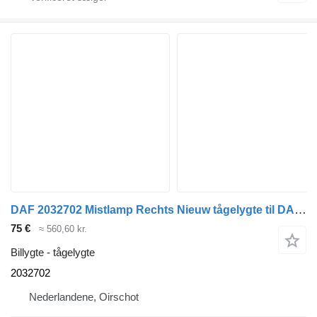
DAF 2032702 Mistlamp Rechts Nieuw tågelygte til DAF CF / XF EURO 6 lastbil
75 €
≈ 560,60 kr.
Billygte - tågelygte
2032702
Nederlandene, Oirschot