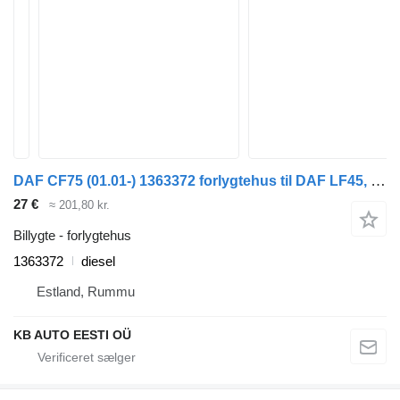
DAF CF75 (01.01-) 1363372 forlygtehus til DAF LF45, LF55, LF180, CF65, CF75, CF85 (2001-) lastbil
27 €
≈ 201,80 kr.
Billygte - forlygtehus
1363372
diesel
Estland, Rummu
KB AUTO EESTI OÜ