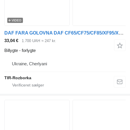
VIDEO
DAF FARA GOLOVNA DAF CF65/CF75/CF85/XF95/XF105 ELEKTR. REGUL. LIV. 1 forlygte til DAF 75CF, 95XF, XF105, 65CF, 85CF lastbil
33,04 €
1.700 UAH
≈ 247 kr.
Billygte - forlygte
Ukraine, Cherlyani
TIR-Rozborka