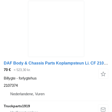
DAF Body & Chassis Parts Koplampsteun Li. CF 2107374 forlygtehus til lastbil
70 €
≈ 523,30 kr.
Billygte - forlygtehus
2107374
Nederlandene, Vuren
Truckparts1919