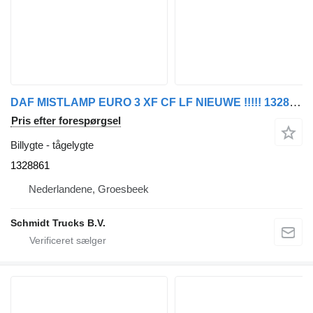
DAF MISTLAMP EURO 3 XF CF LF NIEUWE !!!!! 1328861 tågelygte til lastbil
Pris efter forespørgsel
Billygte - tågelygte
1328861
Nederlandene, Groesbeek
Schmidt Trucks B.V.