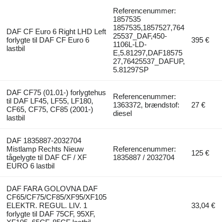
Referencenummer:
1857535
1857535,1857527,764
DAF CF Euro 6 Right LHD Left
25537_DAF,450-
forlygte til DAF CF Euro 6
395 €
1106L-LD-
lastbil
E,5.81297,DAF18575
27,76425537_DAFUP,
5.81297SP
DAF CF75 (01.01-) forlygtehus
Referencenummer:
til DAF LF45, LF55, LF180,
1363372, brændstof:
27 €
CF65, CF75, CF85 (2001-)
diesel
lastbil
DAF 1835887-2032704
Mistlamp Rechts Nieuw
Referencenummer:
125 €
tågelygte til DAF CF / XF
1835887 / 2032704
EURO 6 lastbil
DAF FARA GOLOVNA DAF
CF65/CF75/CF85/XF95/XF105
ELEKTR. REGUL. LIV. 1
33,04 €
forlygte til DAF 75CF, 95XF,