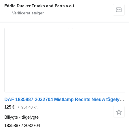
Eddie Ducker Trucks and Parts v.o.f.
DAF 1835887-2032704 Mistlamp Rechts Nieuw tågelygte til DAF CF / XF EURO 6 lastbil
125 €
≈ 934,40 kr.
Billygte - tågelygte
1835887 / 2032704