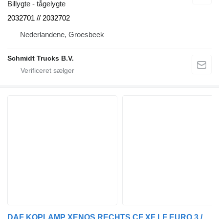
Billygte - tågelygte
2032701 // 2032702
Nederlandene, Groesbeek
Schmidt Trucks B.V.
DAF KOPLAMP XENOS RECHTS CF XF LF EURO 3 / 5 1743691 forlygte til lastbil