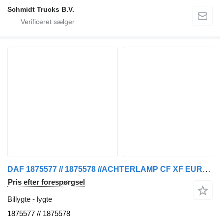
Schmidt Trucks B.V.
DAF 1875577 // 1875578 //ACHTERLAMP CF XF EURO 6 LINKS & RECHTS lygte til lastbil
Pris efter forespørgsel
Billygte - lygte
1875577 // 1875578