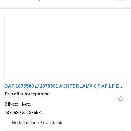
DAF 1875580 /// 1875581 ACHTERLAMP CF XF LF EURO 6 R+L lygte til lastbil
Pris efter forespørgsel
Billygte - lygte
1875580 /// 1875581
Nederlandene, Groesbeek