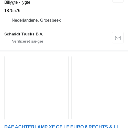
Billygte - lygte
1875576
Nederlandene, Groesbeek
Schmidt Trucks B.V.
DAF ACHTERLAMP XF CF LF EURO 6 RECHTS & LINKS 1875579 lygte til lastbil