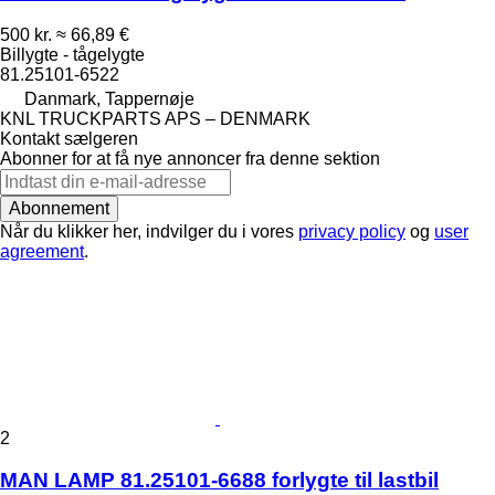
500 kr.
≈ 66,89 €
Billygte - tågelygte
81.25101-6522
Danmark, Tappernøje
KNL TRUCKPARTS APS – DENMARK
Kontakt sælgeren
Abonner for at få nye annoncer fra denne sektion
Abonnement
Når du klikker her, indvilger du i vores
privacy policy
og
user
agreement
.
2
MAN LAMP 81.25101-6688 forlygte til lastbil