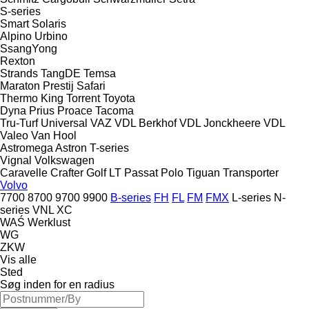
S-series
Smart
Solaris
Alpino
Urbino
SsangYong
Rexton
Strands
TangDE
Temsa
Maraton
Prestij
Safari
Thermo King
Torrent
Toyota
Dyna
Prius
Proace
Tacoma
Tru-Turf
Universal
VAZ
VDL Berkhof
VDL Jonckheere
VDL
Valeo
Van Hool
Astromega
Astron
T-series
Vignal
Volkswagen
Caravelle
Crafter
Golf
LT
Passat
Polo
Tiguan
Transporter
Volvo
7700
8700
9700
9900
B-series
FH
FL
FM
FMX
L-series
N-
series
VNL
XC
WAŚ
Werklust
WG
ZKW
Vis alle
Sted
Søg inden for en radius