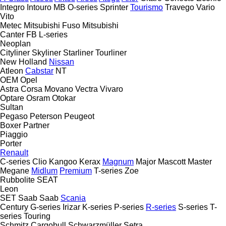
Integro
Intouro
MB
O-series
Sprinter
Tourismo
Travego
Vario
Vito
Metec
Mitsubishi Fuso
Mitsubishi
Canter
FB
L-series
Neoplan
Cityliner
Skyliner
Starliner
Tourliner
New Holland
Nissan
Atleon
Cabstar
NT
OEM
Opel
Astra
Corsa
Movano
Vectra
Vivaro
Optare
Osram
Otokar
Sultan
Pegaso
Peterson
Peugeot
Boxer
Partner
Piaggio
Porter
Renault
C-series
Clio
Kangoo
Kerax
Magnum
Major
Mascott
Master
Megane
Midlum
Premium
T-series
Zoe
Rubbolite
SEAT
Leon
SET
Saab
Saab
Scania
Century
G-series
Irizar
K-series
P-series
R-series
S-series
T-
series
Touring
Schmitz Cargobull
Schwarzmüller
Setra