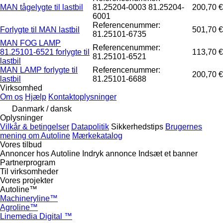
MAN tågelygte til lastbil
81.25204-0003 81.25204-
200,70 €
6001
Referencenummer:
Forlygte til MAN lastbil
501,70 €
81.25101-6735
MAN FOG LAMP
Referencenummer:
81.25101-6521 forlygte til
113,70 €
81.25101-6521
lastbil
MAN LAMP forlygte til
Referencenummer:
200,70 €
lastbil
81.25101-6688
Virksomhed
Om os
Hjælp
Kontaktoplysninger
Danmark / dansk
Oplysninger
Vilkår & betingelser
Datapolitik
Sikkerhedstips
Brugernes
mening om Autoline
Mærkekatalog
Vores tilbud
Annoncer hos Autoline
Indryk annonce
Indsæt et banner
Partnerprogram
Til virksomheder
Vores projekter
Autoline™
Machineryline™
Agroline™
Linemedia Digital ™