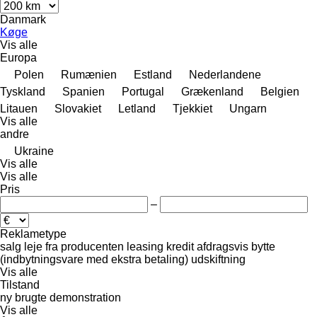
Danmark
Køge
Vis alle
Europa
Polen
Rumænien
Estland
Nederlandene
Tyskland
Spanien
Portugal
Grækenland
Belgien
Litauen
Slovakiet
Letland
Tjekkiet
Ungarn
Vis alle
andre
Ukraine
Vis alle
Vis alle
Pris
–
Reklametype
salg
leje
fra producenten
leasing
kredit
afdragsvis
bytte
(indbytningsvare med ekstra betaling)
udskiftning
Vis alle
Tilstand
ny
brugte
demonstration
Vis alle