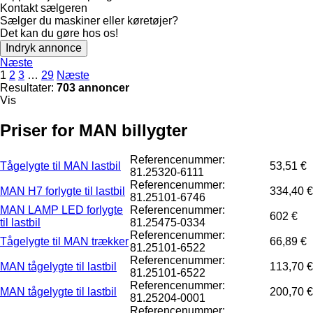
Kontakt sælgeren
Sælger du maskiner eller køretøjer?
Det kan du gøre hos os!
Indryk annonce
Næste
1
2
3
…
29
Næste
Resultater:
703 annoncer
Vis
Priser for MAN billygter
Referencenummer:
Tågelygte til MAN lastbil
53,51 €
81.25320-6111
Referencenummer:
MAN H7 forlygte til lastbil
334,40 €
81.25101-6746
MAN LAMP LED forlygte
Referencenummer:
602 €
til lastbil
81.25475-0334
Referencenummer:
Tågelygte til MAN trækker
66,89 €
81.25101-6522
Referencenummer:
MAN tågelygte til lastbil
113,70 €
81.25101-6522
Referencenummer:
MAN tågelygte til lastbil
200,70 €
81.25204-0001
Referencenummer: