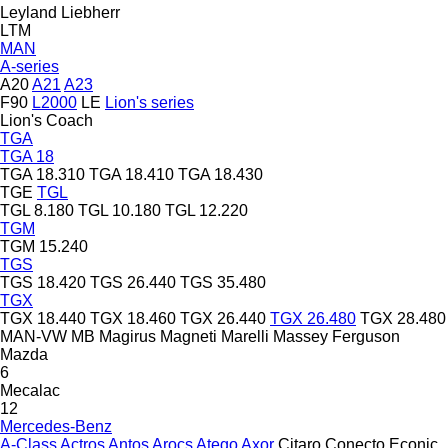
Leyland
Liebherr
LTM
MAN
A-series
A20
A21
A23
F90
L2000
LE
Lion's series
Lion's Coach
TGA
TGA 18
TGA 18.310
TGA 18.410
TGA 18.430
TGE
TGL
TGL 8.180
TGL 10.180
TGL 12.220
TGM
TGM 15.240
TGS
TGS 18.420
TGS 26.440
TGS 35.480
TGX
TGX 18.440
TGX 18.460
TGX 26.440
TGX 26.480
TGX 28.480
MAN-VW
MB
Magirus
Magneti Marelli
Massey Ferguson
Mazda
6
Mecalac
12
Mercedes-Benz
A-Class
Actros
Antos
Arocs
Atego
Axor
Citaro
Conecto
Econic