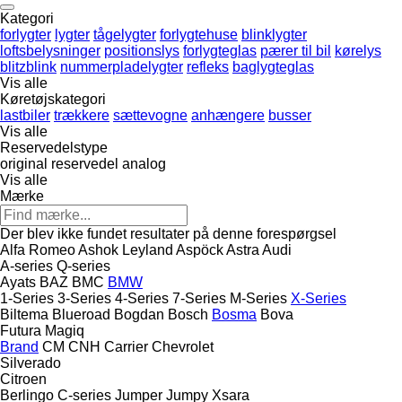
Kategori
forlygter
lygter
tågelygter
forlygtehuse
blinklygter
loftsbelysninger
positionslys
forlygteglas
pærer til bil
kørelys
blitzblink
nummerpladelygter
refleks
baglygteglas
Vis alle
Køretøjskategori
lastbiler
trækkere
sættevogne
anhængere
busser
Vis alle
Reservedelstype
original reservedel
analog
Vis alle
Mærke
Der blev ikke fundet resultater på denne forespørgsel
Alfa Romeo
Ashok Leyland
Aspöck
Astra
Audi
A-series
Q-series
Ayats
BAZ
BMC
BMW
1-Series
3-Series
4-Series
7-Series
M-Series
X-Series
Biltema
Blueroad
Bogdan
Bosch
Bosma
Bova
Futura
Magiq
Brand
CM
CNH
Carrier
Chevrolet
Silverado
Citroen
Berlingo
C-series
Jumper
Jumpy
Xsara