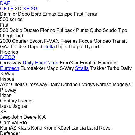
DAF
CF
LF
XD
XF
XG
Daimler
Depo
Ebro
Ermax
Estepe
Fast
Ferrari
500-series
Fiat
500
Doblo
Ducato
Fiorino
Fullback
Punto
Qubo
Scudo
Tipo
Fliegl
Ford
2000
Courier
Escort
F-MAX
F-series
Focus
Mondeo
Transit
GAZ
Haldex
Hapert
Hella
Higer
Horpol
Hyundai
H-series
IVECO
Crossway
Daily
EuroCargo
EuroStar
Eurofire
Eurorider
Eurotech
Eurotrakker
Mago
S-Way
Stralis
Trakker
Turbo Daily
X-Way
Irisbus
Axer
Citelis
Crossway
Daily
Domino
Evadys
Karosa
Magelys
Proway
Irizar
Century
I-series
Isuzu
Jaguar
XF
Jeep
John Deere
KIA
Carnival
Rio
KamAZ
Klaas
Koito
Krone
Kögel
Lancia
Land Rover
Defender