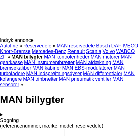
Indryk annonce
Autoline
»
Reservedele
»
MAN reservedele
Bosch
DAF
IVECO
Knorr-Bremse
Mercedes-Benz
Renault
Scania
Volvo
WABCO
ZF
»
MAN billygter
MAN kontrolenheder
MAN motorer
MAN
gearkasse
MAN instrumentbrætter
MAN afdækning
MAN
bremsekaliber
MAN kabiner
MAN EBS-modulatorer
MAN
turboladere
MAN indsprøjtningsdyser
MAN differentialer
MAN
kofangere
MAN trinbrætter
MAN pneumatik ventiler
MAN
sensorer
»
MAN billygter
Søgning
(referencenummer, mærke, model, reservedele)