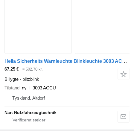
Hella Sicherheits Warnleuchte Blinkleuchte 3003 ACCU blitzblink til IVECO Eurocargo trækker
67,25 €
≈ 502,70 kr.
Billygte - blitzblink
Tilstand
ny
3003 ACCU
Tyskland, Altdorf
Nart Nutzfahrzeugtechnik