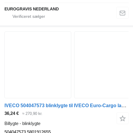
EUROGRAVIS NEDERLAND
IVECO 504047573 blinklygte til IVECO Euro-Cargo lastbil
36,24 €
≈ 270,90 kr.
Billygte - blinklygte
504047573 5801912655