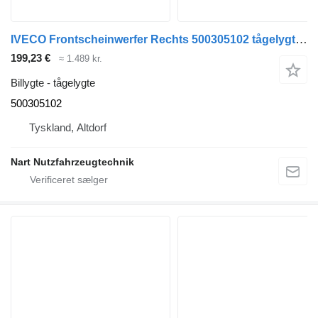
IVECO Frontscheinwerfer Rechts 500305102 tågelygte til IVECO EuroCargo lastbil
199,23 €
≈ 1.489 kr.
Billygte - tågelygte
500305102
Tyskland, Altdorf
Nart Nutzfahrzeugtechnik