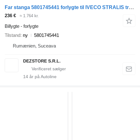
Far stanga 5801745441 forlygte til IVECO STRALIS trækker
236 €
≈ 1.764 kr.
Billygte - forlygte
Tilstand
ny
5801745441
Rumænien, Suceava
DEZSTORE S.R.L.
14
år på Autoline