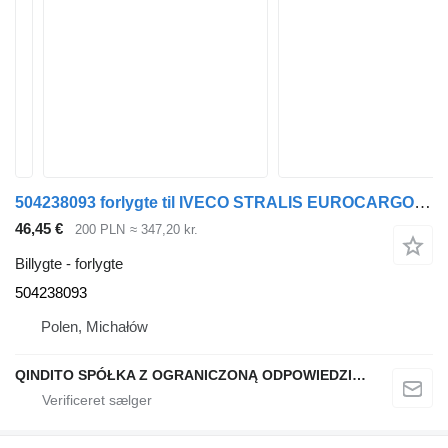
504238093 forlygte til IVECO STRALIS EUROCARGO trækker
46,45 €
200 PLN
≈ 347,20 kr.
Billygte - forlygte
504238093
Polen, Michałów
QINDITO SPÓŁKA Z OGRANICZONĄ ODPOWIEDZIALNOŚCIĄ