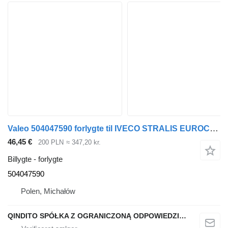
Valeo 504047590 forlygte til IVECO STRALIS EUROCARGO trækker
46,45 €
200 PLN
≈ 347,20 kr.
Billygte - forlygte
504047590
Polen, Michałów
QINDITO SPÓŁKA Z OGRANICZONĄ ODPOWIEDZIALNOŚCIĄ