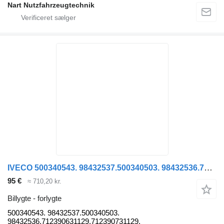
Nart Nutzfahrzeugtechnik
IVECO 500340543. 98432537.500340503. 98432536.712390631129.71239073112 forlygte til IVECO EURO CARGO lastbil
95 €
≈ 710,20 kr.
Billygte - forlygte
500340543. 98432537.500340503.
98432536.712390631129.712390731129.