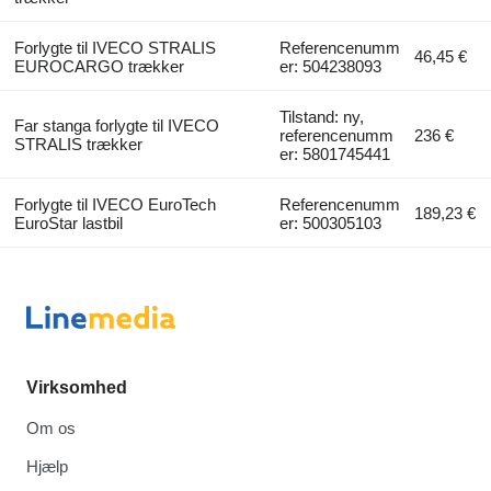
Forlygte til IVECO STRALIS
Referencenumm
46,45 €
EUROCARGO trækker
er: 504238093
Tilstand: ny,
Far stanga forlygte til IVECO
referencenumm
236 €
STRALIS trækker
er: 5801745441
Forlygte til IVECO EuroTech
Referencenumm
189,23 €
EuroStar lastbil
er: 500305103
Virksomhed
Om os
Hjælp