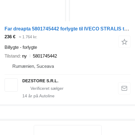
Far dreapta 5801745442 forlygte til IVECO STRALIS trækker
236 €
≈ 1.764 kr.
Billygte - forlygte
Tilstand
ny
5801745442
Rumænien, Suceava
DEZSTORE S.R.L.
14
år på Autoline