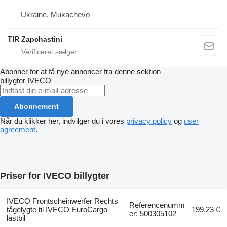
Ukraine, Mukachevo
TIR Zapchastini
Abonner for at få nye annoncer fra denne sektion
billygter
IVECO
Abonnement
Når du klikker her, indvilger du i vores
privacy policy
og
user
agreement
.
Priser for IVECO billygter
IVECO Frontscheinwerfer Rechts
Referencenumm
tågelygte til IVECO EuroCargo
199,23 €
er: 500305102
lastbil