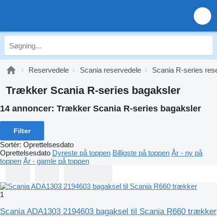
Reservedele
Scania reservedele
Scania R-series res
Trækker Scania R-series bagaksler
14 annoncer:
Trækker Scania R-series bagaksler
Filter
Sortér
:
Oprettelsesdato
Oprettelsesdato
Dyreste på toppen
Billigste på toppen
År - ny på
toppen
År - gamle på toppen
1
Scania ADA1303 2194603 bagaksel til Scania R660 trækker