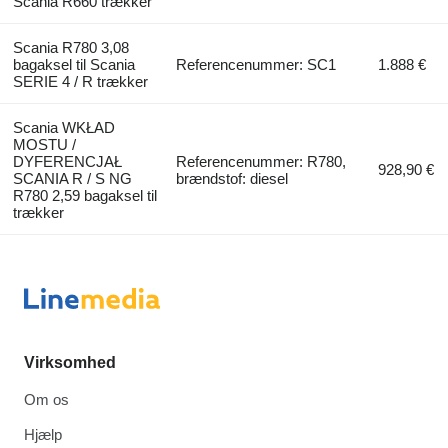
Scania R660 trækker
Scania R780 3,08
bagaksel til Scania
Referencenummer: SC1
1.888 €
SERIE 4 / R trækker
Scania WKŁAD
MOSTU /
DYFERENCJAŁ
Referencenummer: R780,
928,90 €
SCANIA R / S NG
brændstof: diesel
R780 2,59 bagaksel til
trækker
Virksomhed
Om os
Hjælp