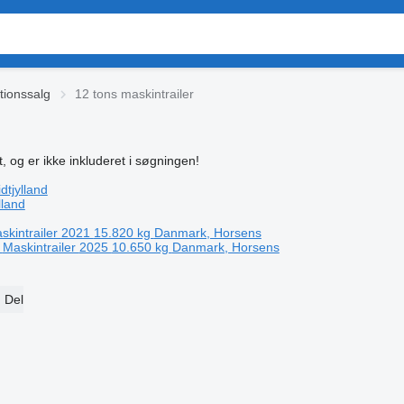
tionssalg
12 tons maskintrailer
t, og er ikke inkluderet i søgningen!
tjylland
lland
skintrailer
2021
15.820 kg
Danmark, Horsens
Maskintrailer
2025
10.650 kg
Danmark, Horsens
Del