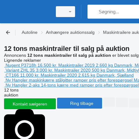
Autoline
Anhængere auktionssalg
Maskintrailere auk
12 tons maskintrailer til salg på auktion
Annoncens
12 tons maskintrailer til salg på auktion
er blevet solg
Lignende reklamer
Nugent P3718h
16.500 kr.
Maskintrailer
2019
2.660 kg
Danmark, Mid
Variant ZHL 35
3.000 kr.
Maskintrailer
2020
500 kg
Danmark, Midtjy
CT166
11.000 kr.
Maskintrailer
2020
2.615 kg
Danmark, Sjælland
Ny Hangler maskinkærre stålgitter ramper
pris efter forespørgsel
Ma
Ny Hangler 2-aks 14-tons kærre med ramper
pris efter forespørgsel
12 tons
auktion
Ring tilbage
Kontakt sælgeren