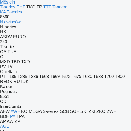
Möslein
T-series
THT
TKO
TP
TTT
Tandem
KA
T-series
8560
Niewiadów
N-series
HK
ASDV
EURO
240
T-series
OS
TUE
OL
MXD
TBD
TXD
PV
TV
Chieftain
PT
T185
T285
T286
T663
T669
T672
T679
T680
T683
T700
T900
REDK
RUTDK
Kaiser
Pegasus
8551
CD
InterCombi
AFW
AWF
KO
MEGA
S-series
SCB
SGF
SKI
ZKI
ZKO
ZWF
BDF
PA
TPA
AP
AW
ZP
AGL