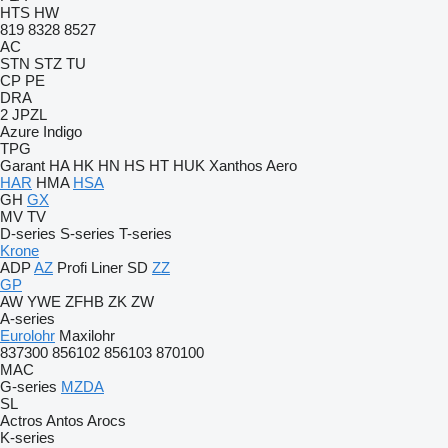
HTS
HW
819
8328
8527
AC
STN
STZ
TU
CP
PE
DRA
2 JPZL
Azure
Indigo
TPG
Garant
HA
HK
HN
HS
HT
HUK
Xanthos Aero
HAR
HMA
HSA
GH
GX
MV
TV
D-series
S-series
T-series
Krone
ADP
AZ
Profi Liner
SD
ZZ
GP
AW
YWE
ZFHB
ZK
ZW
A-series
Eurolohr
Maxilohr
837300
856102
856103
870100
MAC
G-series
MZDA
SL
Actros
Antos
Arocs
K-series