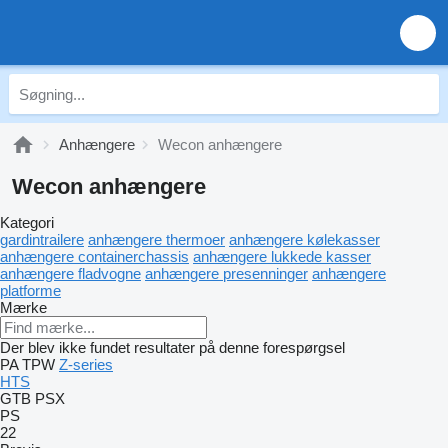
Anhængere
Wecon anhængere
Wecon anhængere
Kategori
gardintrailere
anhængere thermoer
anhængere kølekasser
anhængere containerchassis
anhængere lukkede kasser
anhængere fladvogne
anhængere presenninger
anhængere
platforme
Mærke
Der blev ikke fundet resultater på denne forespørgsel
PA
TPW
Z-series
HTS
GTB
PSX
PS
22