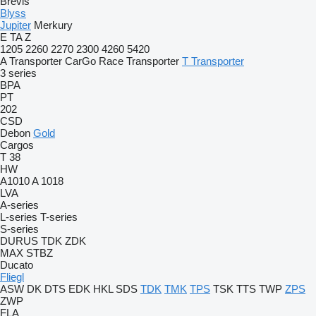
Brevis
Blyss
Jupiter
Merkury
E
TA
Z
1205
2260
2270
2300
4260
5420
A Transporter
CarGo
Race Transporter
T Transporter
3 series
BPA
PT
202
CSD
Debon
Gold
Cargos
T 38
HW
A1010
A 1018
LVA
A-series
L-series
T-series
S-series
DURUS
TDK
ZDK
MAX
STBZ
Ducato
Fliegl
ASW
DK
DTS
EDK
HKL
SDS
TDK
TMK
TPS
TSK
TTS
TWP
ZPS
ZWP
FLA