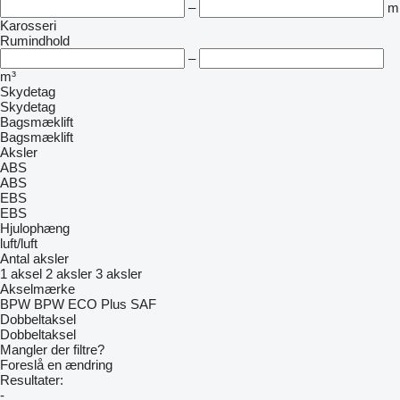
–
m
Karosseri
Rumindhold
–
m³
Skydetag
Skydetag
Bagsmæklift
Bagsmæklift
Aksler
ABS
ABS
EBS
EBS
Hjulophæng
luft/luft
Antal aksler
1 aksel
2 aksler
3 aksler
Akselmærke
BPW
BPW ECO Plus
SAF
Dobbeltaksel
Dobbeltaksel
Mangler der filtre?
Foreslå en ændring
Resultater:
-