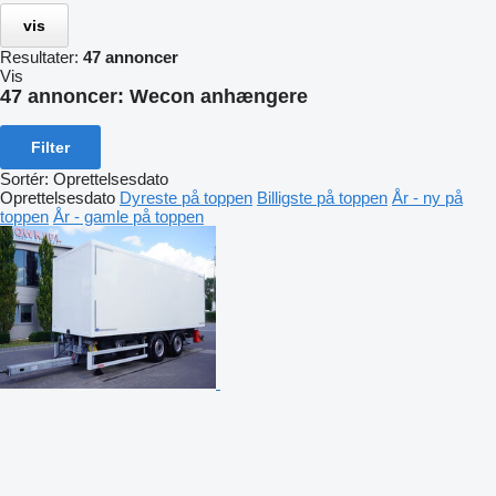
vis
Resultater:
47 annoncer
Vis
47 annoncer:
Wecon anhængere
Filter
Sortér
:
Oprettelsesdato
Oprettelsesdato
Dyreste på toppen
Billigste på toppen
År - ny på
toppen
År - gamle på toppen