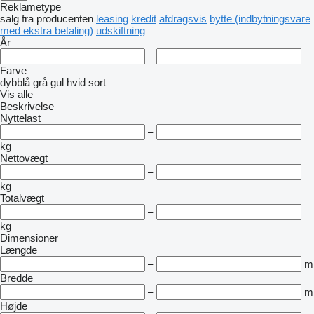
Reklametype
salg
fra producenten
leasing
kredit
afdragsvis
bytte (indbytningsvare
med ekstra betaling)
udskiftning
År
–
Farve
dybblå
grå
gul
hvid
sort
Vis alle
Beskrivelse
Nyttelast
–
kg
Nettovægt
–
kg
Totalvægt
–
kg
Dimensioner
Længde
–
m
Bredde
–
m
Højde