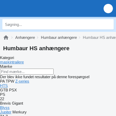
Anhængere
Humbaur anhængere
Humbaur HS anhæ
Humbaur HS anhængere
Kategori
maskintrailere
Mærke
Der blev ikke fundet resultater på denne forespørgsel
PA
TPW
Z-series
HTS
GTB
PSX
PS
22
Brevis
Gigant
Blyss
Jupiter
Merkury