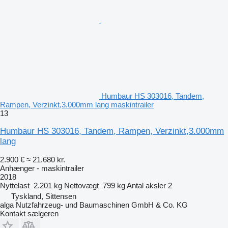
Humbaur HS 303016, Tandem,
Rampen, Verzinkt,3.000mm lang maskintrailer
13
Humbaur HS 303016, Tandem, Rampen, Verzinkt,3.000mm
lang
2.900 €
≈ 21.680 kr.
Anhænger - maskintrailer
2018
Nyttelast
2.201 kg
Nettovægt
799 kg
Antal aksler
2
Tyskland, Sittensen
alga Nutzfahrzeug- und Baumaschinen GmbH & Co. KG
Kontakt sælgeren