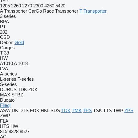
TA
Z
1205
2260
2270
2300
4260
5420
A Transporter
CarGo
Race Transporter
T Transporter
3 series
BPA
PT
202
CSD
Debon
Gold
Cargos
T 38
HW
A1010
A 1018
LVA
A-series
L-series
T-series
S-series
DURUS
TDK
ZDK
MAX
STBZ
Ducato
Fliegl
ASW
DK
DTS
EDK
HKL
SDS
TDK
TMK
TPS
TSK
TTS
TWP
ZPS
ZWP
FLA
HTS
HW
819
8328
8527
AC