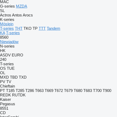
MAC
G-series
MZDA
SL
Actros
Antos
Arocs
K-series
Möslein
T-series
THT
TKO
TP
TTT
Tandem
KA
T-series
8560
Niewiadów
N-series
HK
ASDV
EURO
240
T-series
OS
TUE
OL
MXD
TBD
TXD
PV
TV
Chieftain
PT
T185
T285
T286
T663
T669
T672
T679
T680
T683
T700
T900
REDK
RUTDK
Kaiser
Pegasus
8551
CD