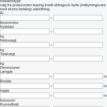
Reklametype
salg
fra producenten
leasing
kredit
afdragsvis
bytte (indbytningsvare
med ekstra betaling)
udskiftning
År
–
Beskrivelse
Nyttelast
–
kg
Nettovægt
–
kg
Totalvægt
–
kg
Dimensioner
Længde
–
m
Bredde
–
m
Højde
–
m
Karosseri
Rumindhold