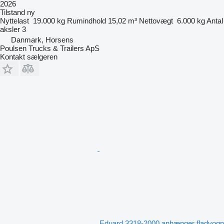
2026
Tilstand
ny
Nyttelast
19.000 kg
Rumindhold
15,02 m³
Nettovægt
6.000 kg
Antal
aksler
3
Danmark, Horsens
Poulsen Trucks & Trailers ApS
Kontakt sælgeren
Eduard 3318-2000 anhænger fladvogn