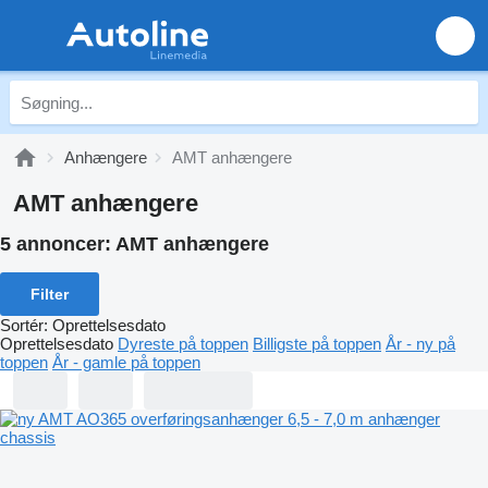
Anhængere
AMT anhængere
AMT anhængere
5 annoncer:
AMT anhængere
Filter
Sortér
:
Oprettelsesdato
Oprettelsesdato
Dyreste på toppen
Billigste på toppen
År - ny på
toppen
År - gamle på toppen