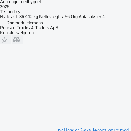
Anhænger nedbygget
2025
Tilstand
ny
Nyttelast
36.440 kg
Nettovægt
7.560 kg
Antal aksler
4
Danmark, Horsens
Poulsen Trucks & Trailers ApS
Kontakt sælgeren
ny Hangler 2-aks 14-tons kærre med