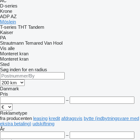
AC
D-series
Krone
ADP
AZ
Möslein
T-series
THT
Tandem
Kaiser
PA
Strautmann
Temared
Van Hool
Vis alle
Monteret kran
Monteret kran
Sted
Søg inden for en radius
Danmark
Pris
–
Reklametype
fra producenten
leasing
kredit
afdragsvis
bytte (indbytningsvare med
ekstra betaling)
udskiftning
År
–