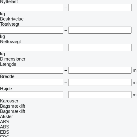
Nyttelast
–
kg
Beskrivelse
Totalvægt
–
kg
Nettovægt
–
kg
Dimensioner
Længde
–
m
Bredde
–
m
Højde
–
m
Karosseri
Bagsmæklift
Bagsmæklift
Aksler
ABS
ABS
EBS