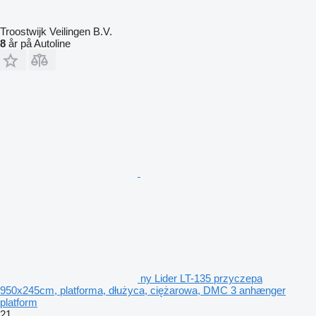
Troostwijk Veilingen B.V.
8
år på Autoline
ny Lider LT-135 przyczepa
950x245cm, platforma, dłużyca, ciężarowa, DMC 3 anhænger
platform
21