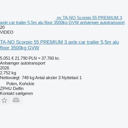
ny TA-NO Scorpio 55 PREMIUM 3
axle car trailer 5,5m alu floor 3500kg GVW anhænger autotransport
20
VIDEO
TA-NO Scorpio 55 PREMIUM 3 axle car trailer 5,5m alu
floor 3500kg GVW
5.051 €
21.790 PLN
≈ 37.760 kr.
Anhænger autotransport
2026
2.752 kg
Nettovægt
748 kg
Antal aksler
3
Nyttelast
1
Polen, Końskie
ZPHU Delfin
Kontakt sælgeren