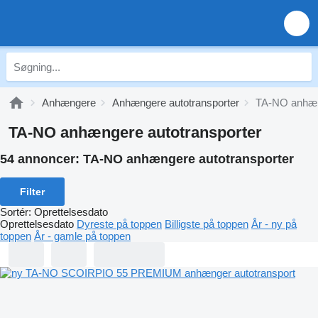
Anhængere
Anhængere autotransporter
TA-NO anhæng
TA-NO anhængere autotransporter
54 annoncer:
TA-NO anhængere autotransporter
Filter
Sortér
:
Oprettelsesdato
Oprettelsesdato
Dyreste på toppen
Billigste på toppen
År - ny på
toppen
År - gamle på toppen