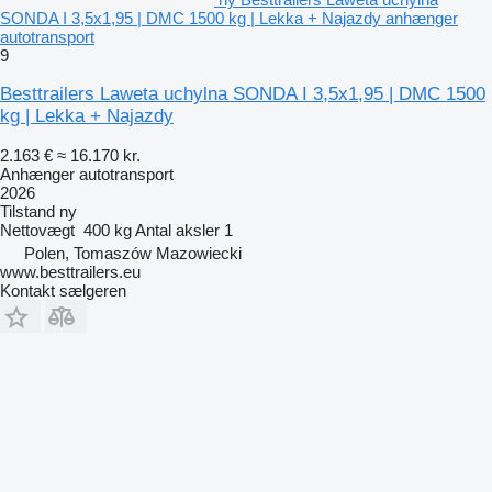
SONDA I 3,5x1,95 | DMC 1500 kg | Lekka + Najazdy anhænger
autotransport
9
Besttrailers Laweta uchylna SONDA I 3,5x1,95 | DMC 1500
kg | Lekka + Najazdy
2.163 €
≈ 16.170 kr.
Anhænger autotransport
2026
Tilstand
ny
Nettovægt
400 kg
Antal aksler
1
Polen, Tomaszów Mazowiecki
www.besttrailers.eu
Kontakt sælgeren