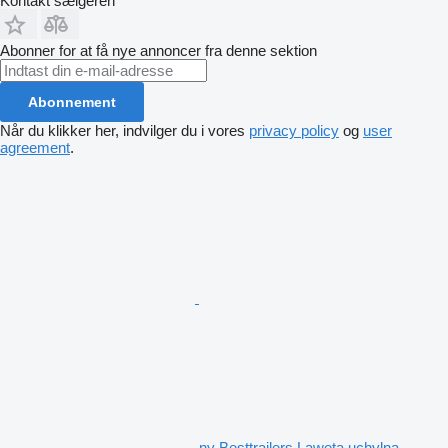
Kontakt sælgeren
Abonner for at få nye annoncer fra denne sektion
Abonnement
Når du klikker her, indvilger du i vores
privacy policy
og
user
agreement
.
ny Besttrailers Laweta uchylna