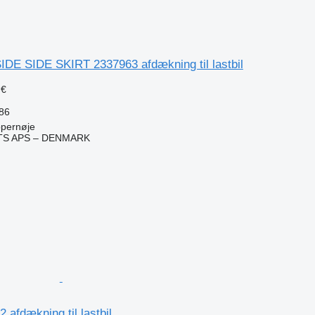
IDE SIDE SKIRT 2337963 afdækning til lastbil
 €
86
pernøje
TS APS – DENMARK
n
 afdækning til lastbil