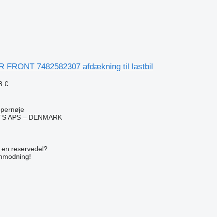
 FRONT 7482582307 afdækning til lastbil
8 €
pernøje
TS APS – DENMARK
n
e en reservedel?
anmodning!