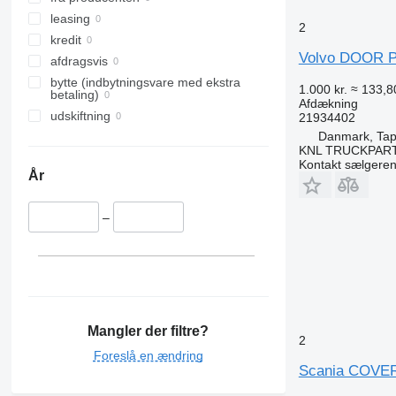
leasing
2
kredit
Volvo DOOR PA
afdragsvis
bytte (indbytningsvare med ekstra
1.000 kr.
≈ 133,8
betaling)
Afdækning
udskiftning
21934402
Danmark, Tap
KNL TRUCKPAR
Kontakt sælgere
År
–
Mangler der filtre?
2
Foreslå en ændring
Scania COVER 