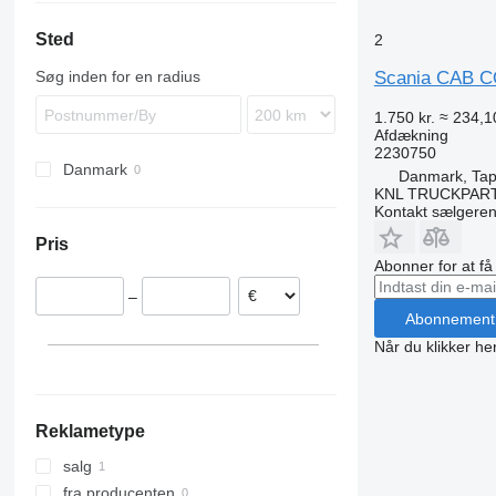
Trakker
Proway
TGL
Axor
Major
L-series
8900
Sted
Recreo
TGM
Citaro
Mascott
P-series
9700
2
TGS
Conecto
Master
R-series
9900
Søg inden for en radius
Scania CAB CO
TGX
Econic
Megane
S-series
B-series
1.750 kr.
≈ 234,1
Integro
Midliner
Touring
FE
Afdækning
Intouro
Midlum
FH
2230750
Danmark
MB
Premium
FL
Danmark, Tap
KNL TRUCKPAR
O-series
Scenic
FM
Kontakt sælgere
Sprinter
T-series
FMX
Pris
Tourismo
Zoe
VNL
Abonner for at f
Travego
–
Abonnement
Når du klikker her
Reklametype
salg
fra producenten