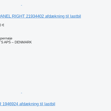
NEL RIGHT 21934402 afdækning til lastbil
0 €
pernøje
TS APS – DENMARK
n
1946924 afdækning til lastbil