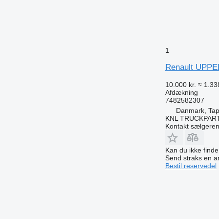
1
Renault UPPER
10.000 kr.
≈ 1.33
Afdækning
7482582307
Danmark, Tap
KNL TRUCKPAR
Kontakt sælgere
Kan du ikke find
Send straks en 
Bestil reservedel