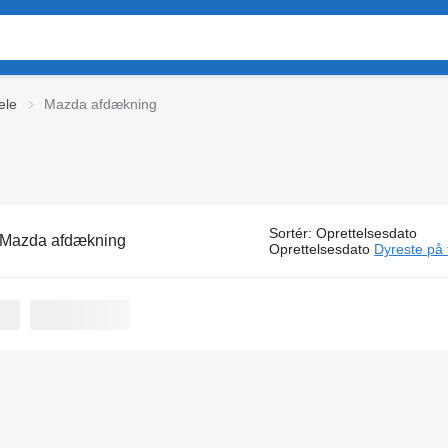
ele
Mazda afdækning
Sortér
:
Oprettelsesdato
Mazda afdækning
Oprettelsesdato
Dyreste på