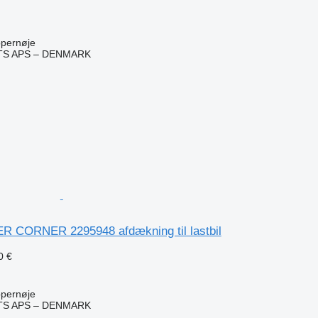
pernøje
TS APS – DENMARK
n
 CORNER 2295948 afdækning til lastbil
0 €
pernøje
TS APS – DENMARK
n