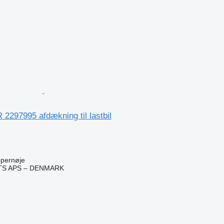
2297995 afdækning til lastbil
pernøje
TS APS – DENMARK
n