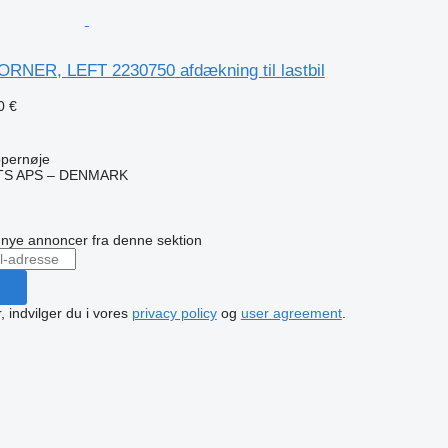
RNER, LEFT 2230750 afdækning til lastbil
0 €
pernøje
TS APS – DENMARK
n
å nye annoncer fra denne sektion
, indvilger du i vores
privacy policy
og
user agreement
.