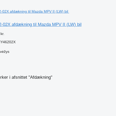
-02X afdækning til Mazda MPV II (LW) bil
kr.
CY46202X
evėžys
n
er i afsnittet "Afdækning"