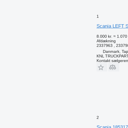
1
Scania LEFT S
8.000 kr.
≈ 1.070
Afdækning
2337963 , 23379
Danmark, Tap
KNL TRUCKPAR
Kontakt sælgere
2
Scania 1853172