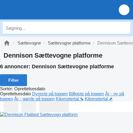
Sættevogne
Sættevogne platforme
Dennison Sættevo
Dennison Sættevogne platforme
6 annoncer:
Dennison Sættevogne platforme
Filter
Sortér
:
Oprettelsesdato
Oprettelsesdato
Dyreste på toppen
Billigste på toppen
År - ny på
toppen
År - gamle på toppen
Kilometertal ⬊
Kilometertal ⬈