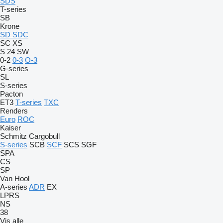
SDS
T-series
SB
Krone
SD
SDC
SC
XS
S 24
SW
0-2
0-3
O-3
G-series
SL
S-series
Pacton
ET3
T-series
TXC
Renders
Euro
ROC
Kaiser
Schmitz Cargobull
S-series
SCB
SCF
SCS
SGF
SPA
CS
SP
Van Hool
A-series
ADR
EX
LPRS
NS
38
Vis alle