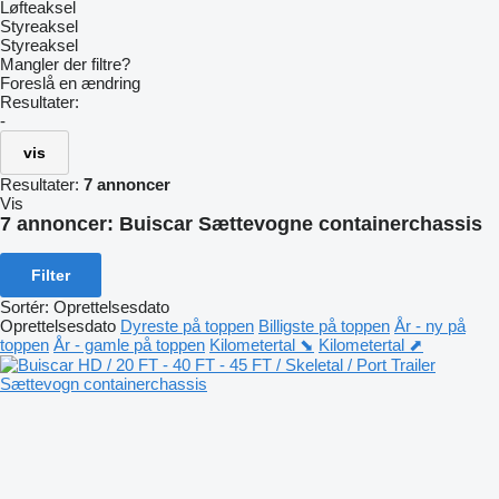
Løfteaksel
Styreaksel
Styreaksel
Mangler der filtre?
Foreslå en ændring
Resultater:
-
vis
Resultater:
7 annoncer
Vis
7 annoncer:
Buiscar Sættevogne containerchassis
Filter
Sortér
:
Oprettelsesdato
Oprettelsesdato
Dyreste på toppen
Billigste på toppen
År - ny på
toppen
År - gamle på toppen
Kilometertal ⬊
Kilometertal ⬈