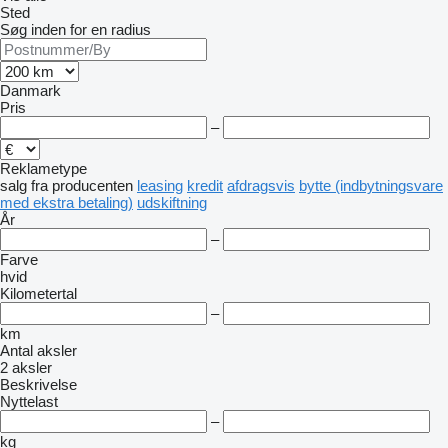
Sted
Søg inden for en radius
Danmark
Pris
–
Reklametype
salg
fra producenten
leasing
kredit
afdragsvis
bytte (indbytningsvare
med ekstra betaling)
udskiftning
År
–
Farve
hvid
Kilometertal
–
km
Antal aksler
2 aksler
Beskrivelse
Nyttelast
–
kg