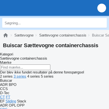
Sættevogne
Sættevogne containerchassis
Buiscar S
Buiscar Sættevogne containerchassis
Kategori
Sættevogne containerchassis
Mærke
Der blev ikke fundet resultater på denne forespørgsel
2 series
3 series
4 series
5 series
Buiscar
ADR
BPO
CCS
D-Tec
CT
FT
EF
Sliding
Stack
ADR
OPL
OPP