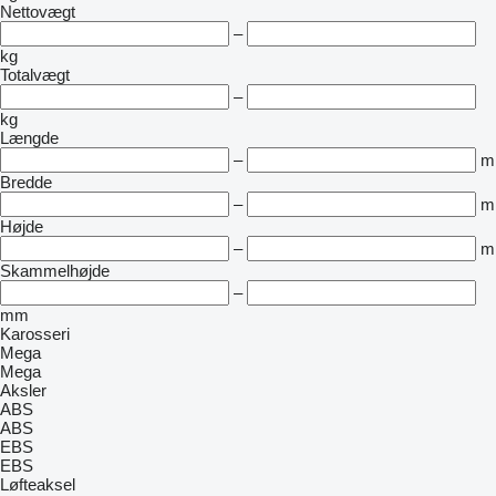
Nettovægt
–
kg
Totalvægt
–
kg
Længde
–
m
Bredde
–
m
Højde
–
m
Skammelhøjde
–
mm
Karosseri
Mega
Mega
Aksler
ABS
ABS
EBS
EBS
Løfteaksel